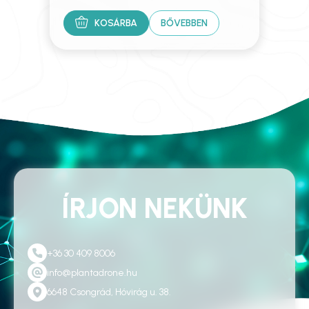
KOSÁRBA
BŐVEBBEN
ÍRJON NEKÜNK
+36 30 409 8006
info@plantadrone.hu
6648 Csongrád, Hóvirág u. 38.