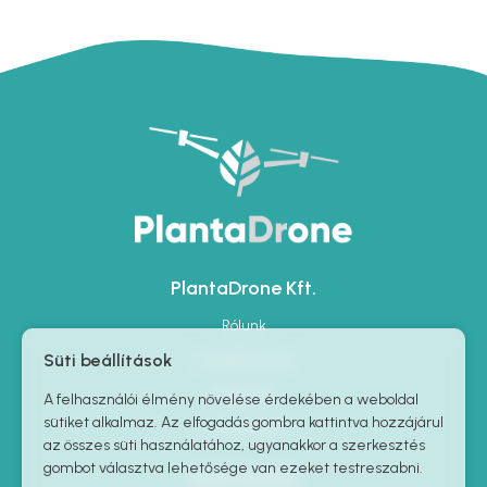
PlantaDrone Kft.
Rólunk
Süti beállítások
Szolgáltatások
Kapcsolat
A felhasználói élmény növelése érdekében a weboldal
sütiket alkalmaz. Az elfogadás gombra kattintva hozzájárul
Impresszum
az összes süti használatához, ugyanakkor a szerkesztés
gombot választva lehetősége van ezeket testreszabni.
Információk