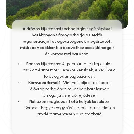
A drónos kijuttatási technológia segítségével
hatékonyan támogathatja az erdők
regenerációját és egészségének megőrzését,
miközben csökkenti a beavatkozások költségeit
és környezeti hatását.
Pontos kijuttatás:
A granulátum és kapszulák
csak az érintett területekre kerülnek, elkerülve a
felesleges anyagpazarlást.
Környezetkímélő
: Minimalizálja a talaj és az
élővilág terhelését, miközben hatékonyan
támogatja az erdő fejlődését.
Nehezen megközelíthető helyek kezelése:
Dombos, hegyes vagy sűrűn erdős területeken is
problémamentesen alkalmazható.