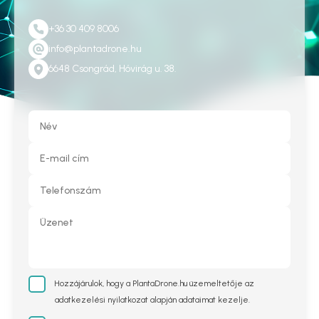
+36 30 409 8006
info@plantadrone.hu
6648 Csongrád, Hóvirág u. 38.
Hozzájárulok, hogy a PlantaDrone.hu üzemeltetője az
adatkezelési nyilatkozat alapján adataimat kezelje.