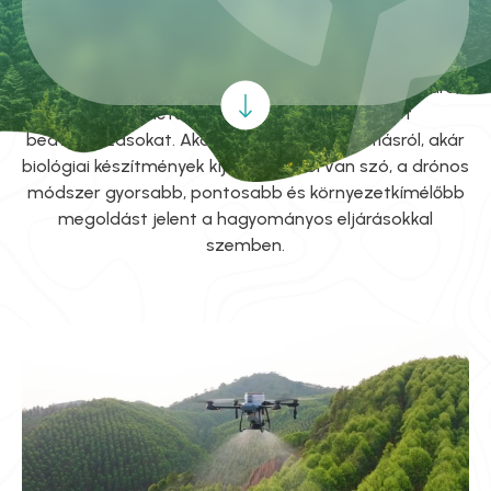
ERDŐKÉRT
A drónos granulátum- és kapszula-kijuttatás
innovatív technológiát kínál az erdészetek számára,
amely lehetővé teszi a pontos és célzott
beavatkozásokat. Akár tápanyag-utánpótlásról, akár
biológiai készítmények kijuttatásáról van szó, a drónos
módszer gyorsabb, pontosabb és környezetkímélőbb
megoldást jelent a hagyományos eljárásokkal
szemben.