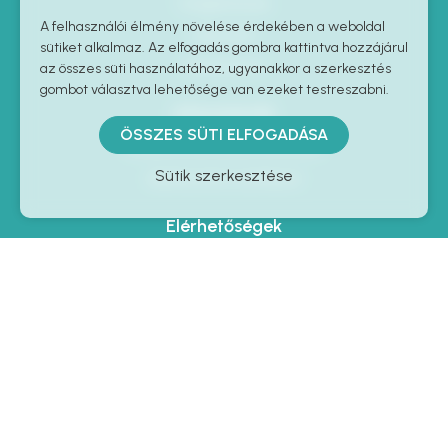
Szolgáltatások
A felhasználói élmény növelése érdekében a weboldal
Kapcsolat
sütiket alkalmaz. Az elfogadás gombra kattintva hozzájárul
Impresszum
az összes süti használatához, ugyanakkor a szerkesztés
gombot választva lehetősége van ezeket testreszabni.
Információk
ÖSSZES SÜTI ELFOGADÁSA
Általános szerződési feltételek
Sütik szerkesztése
Adatkezelési nyilatkozat
Elérhetőségek
6648 Csongrád, Hóvirág u. 38.
+36 30 409 8006
info@plantadrone.hu
Arculattervezés,
weboldal készítés:
Raccoon Lab