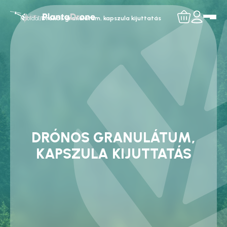
Főoldal
/
Drónos granulátum, kapszula kijuttatás
DRÓNOS GRANULÁTUM,
KAPSZULA KIJUTTATÁS
PRECÍZIÓS MEGOLDÁS AZ EGÉSZSÉGES