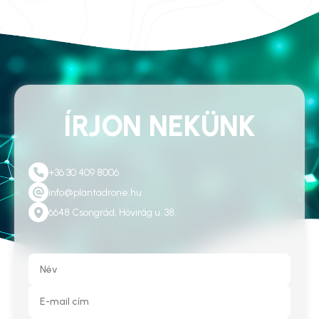
ÍRJON NEKÜNK
+36 30 409 8006
info@plantadrone.hu
6648 Csongrád, Hóvirág u. 38.