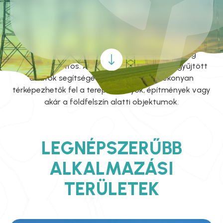
FELADATOKHOZ IS
A
LIDAR
(Light Detection and Ranging) technológia
forradalmi megoldást nyújt a precíziós felmérések
területén, ahol a pontosság és a részletesség
kiemelten fontos. A lézeres távérzékeléssel gyűjtött
adatok segítségével gyorsan és hatékonyan
térképezhetők fel a terepviszonyok, építmények vagy
akár a földfelszín alatti objektumok.
LEGNÉPSZERŰBB
ALKALMAZÁSI
TERÜLETEK