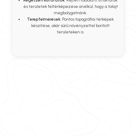
Régészeti kutatások
: Rejtett földalatti struktúrák
és területek feltérképezése anélkül, hogy a talajt
megbolygatnánk.
Terepfelmérések
: Pontos topográfiai térképek
készítése, akár sűrű növényzettel borított
területeken is.