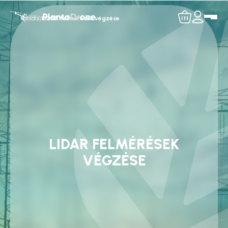
Főoldal
/
LIDAR felmérések végzése
LIDAR FELMÉRÉSEK
VÉGZÉSE
PRECÍZ ADATOK A LEGÖSSZETETTEBB