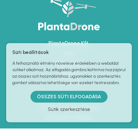
PlantaDrone Kft.
Süti beállítások
Rólunk
Szolgáltatások
A felhasználói élmény növelése érdekében a weboldal
sütiket alkalmaz. Az elfogadás gombra kattintva hozzájárul
Kapcsolat
az összes süti használatához, ugyanakkor a szerkesztés
Impresszum
gombot választva lehetősége van ezeket testreszabni.
Információk
ÖSSZES SÜTI ELFOGADÁSA
Általános szerződési feltételek
Sütik szerkesztése
Adatkezelési nyilatkozat
Elérhetőségek